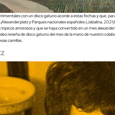
ntimentales con un disco gatuno acorde a estas fechas y que, par
os…¡Alexanderplatz y Parques nacionales españoles (Jabalina, 202
 tópicos amorosos y que se haya convertido en un mes alexanderpl
ídeo reseña de disco gatuno del mes de la mano de nuestro colab
sas camillas.
tz