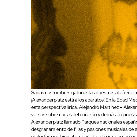
Sanas costumbres gatunas las nuestras al ofrecer c
¡Alexanderplatz está a los aparatos! En la Edad Me
esta perspectiva lírica, Alejandro Martínez – Alex
versos sobre cuitas del corazón y demás órganos se
Alexanderplatz llamado Parques nacionales español
desgranamiento de filias y pasiones musicales de art
melodías pop bien atemperadas de rimas y versos q