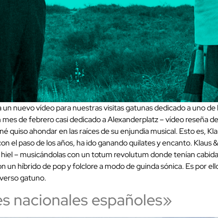
n nuevo vídeo para nuestras visitas gatunas dedicado a uno de l
 un mes de febrero casi dedicado a Alexanderplatz – vídeo reseña 
ané quiso ahondar en las raíces de su enjundia musical. Esto es, Kl
 el paso de los años, ha ido ganando quilates y encanto. Klaus & 
erta hiel – musicándolas con un totum revolutum donde tenían cabid
 un híbrido de pop y folclore a modo de guinda sónica. Es por ell
iverso gatuno.
es nacionales españoles»