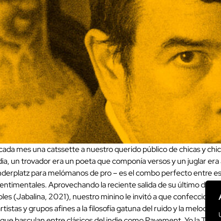
ada mes una catssette a nuestro querido público de chicas y chico
dia, un trovador era un poeta que componía versos y un juglar era
anderplatz para melómanos de pro – es el combo perfecto entre esa
ntimentales. Aprovechando la reciente salida de su último disco, 
es (Jabalina, 2021), nuestro minino le invitó a que confeccionar
istas y grupos afines a la filosofía gatuna del ruido y la melodía. 
ue basculan entre clásicos del indie como Pavement, Yo la Tengo 