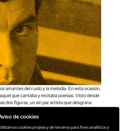
s amantes del ruido y la melodía. En esta ocasión,
 aquel que cantaba y recitaba poesías. Visto desde
s dos figuras, un sin par artista que desgrana
un paso adelante dentro de la carrera del propio
Aviso de cookies
a una de nuestras catssetes dedicadas el
El resultado es una exquisita y delicada colección de
Utilizamos cookies propias y de terceros para fines analíticos y
y Bill Callahan y los arrebatadores sentimientos