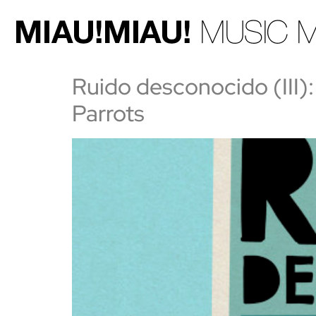
Ruido desconocido (III):
Parrots