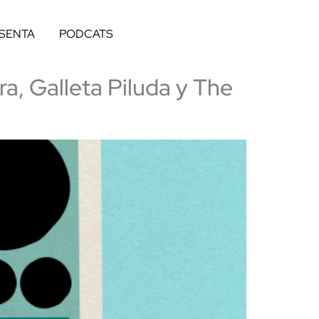
ESENTA
PODCATS
a, Galleta Piluda y The