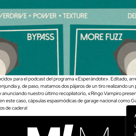
cido» para el podcast del programa «Esperándote». Editado, ar
njundia y, de paso, matamos dos pájaros de un tiro realizando 
 anunciando nuestro último recopilatorio, «Ringo Vampiro presen
en este caso, cápsulas espasmódicas de garage nacional como Gal
tos de cadera!