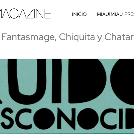
INICIO
MIAU! MIAU! PR
 Fantasmage, Chiquita y Chatarr