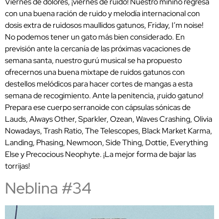
Viernes de dolores, ¡viernes de ruido! Nuestro minino regresa
con una buena ración de ruido y melodía internacional con
dosis extra de ruidosos maullidos gatunos, Friday, I’m noise!
No podemos tener un gato más bien considerado. En
previsión ante la cercanía de las próximas vacaciones de
semana santa, nuestro gurú musical se ha propuesto
ofrecernos una buena mixtape de ruidos gatunos con
destellos melódicos para hacer cortes de mangas a esta
semana de recogimiento. Ante la penitencia, ¡ruido gatuno!
Prepara ese cuerpo serranoide con cápsulas sónicas de
Lauds, Always Other, Sparkler, Ozean, Waves Crashing, Olivia
Nowadays, Trash Ratio, The Telescopes, Black Market Karma,
Landing, Phasing, Newmoon, Side Thing, Dottie, Everything
Else y Precocious Neophyte. ¡La mejor forma de bajar las
torrijas!
Neblina #34