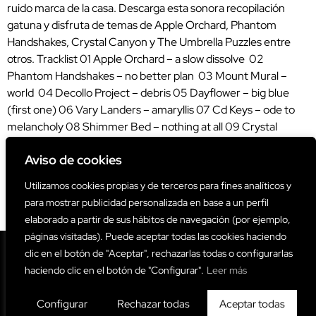
ruido marca de la casa. Descarga esta sonora recopilación
gatuna y disfruta de temas de Apple Orchard, Phantom
Handshakes, Crystal Canyon y The Umbrella Puzzles entre
otros. Tracklist 01 Apple Orchard – a slow dissolve 02
Phantom Handshakes – no better plan 03 Mount Mural –
world 04 Decollo Project – debris 05 Dayflower – big blue
(first one) 06 Vary Landers – amaryllis 07 Cd Keys – ode to
melancholy 08 Shimmer Bed – nothing at all 09 Crystal
Canyon – boomerang 10 The Churchhill Garden – fade away
Aviso de cookies
11 The Umbrella Puzzles – beautiful noise 12 Kattenssvar –
burn it all (demo) 13 OutControlJoys – far away (demo) 14
Utilizamos cookies propias y de terceros para fines analíticos y
Daisybracelet – rainy day, doing nothing, sleeping in 15
para mostrar publicidad personalizada en base a un perfil
Shalloboi – memory man link (mirror01) link (mirror02)
elaborado a partir de sus hábitos de navegación (por ejemplo,
páginas visitadas). Puede aceptar todas las cookies haciendo
clic en el botón de "Aceptar", rechazarlas todas o configurarlas
haciendo clic en el botón de "Configurar".
Leer más
Configurar
Rechazar todas
Aceptar todas