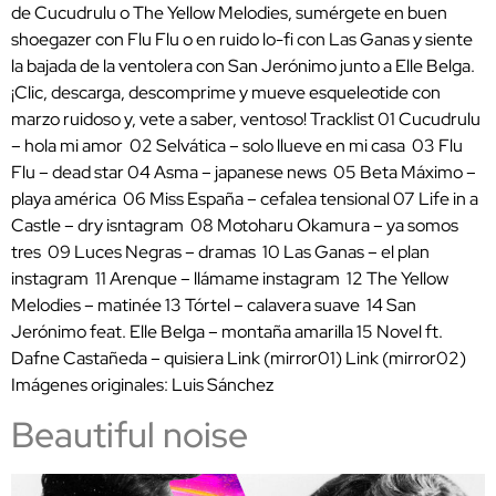
de Cucudrulu o The Yellow Melodies, sumérgete en buen
shoegazer con Flu Flu o en ruido lo-fi con Las Ganas y siente
la bajada de la ventolera con San Jerónimo junto a Elle Belga.
¡Clic, descarga, descomprime y mueve esqueleotide con
marzo ruidoso y, vete a saber, ventoso! Tracklist 01 Cucudrulu
– hola mi amor 02 Selvática – solo llueve en mi casa 03 Flu
Flu – dead star 04 Asma – japanese news 05 Beta Máximo –
playa américa 06 Miss España – cefalea tensional 07 Life in a
Castle – dry isntagram 08 Motoharu Okamura – ya somos
tres 09 Luces Negras – dramas 10 Las Ganas – el plan
instagram 11 Arenque – llámame instagram 12 The Yellow
Melodies – matinée 13 Tórtel – calavera suave 14 San
Jerónimo feat. Elle Belga – montaña amarilla 15 Novel ft.
Dafne Castañeda – quisiera Link (mirror01) Link (mirror02)
Imágenes originales: Luis Sánchez
Beautiful noise