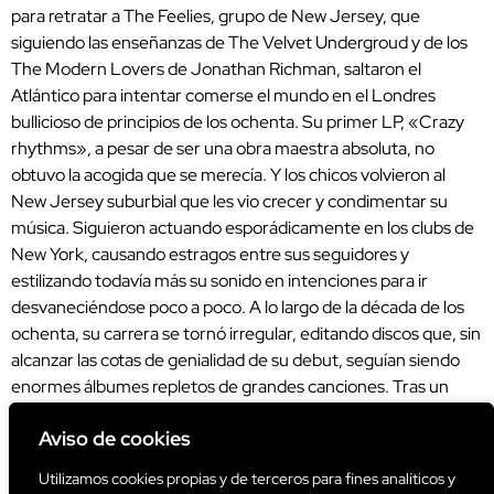
para retratar a The Feelies, grupo de New Jersey, que
siguiendo las enseñanzas de The Velvet Undergroud y de los
The Modern Lovers de Jonathan Richman, saltaron el
Atlántico para intentar comerse el mundo en el Londres
bullicioso de principios de los ochenta. Su primer LP, «Crazy
rhythms», a pesar de ser una obra maestra absoluta, no
obtuvo la acogida que se merecía. Y los chicos volvieron al
New Jersey suburbial que les vio crecer y condimentar su
música. Siguieron actuando esporádicamente en los clubs de
New York, causando estragos entre sus seguidores y
estilizando todavía más su sonido en intenciones para ir
desvaneciéndose poco a poco. A lo largo de la década de los
ochenta, su carrera se tornó irregular, editando discos que, sin
alcanzar las cotas de genialidad de su debut, seguían siendo
enormes álbumes repletos de grandes canciones. Tras un
periodo de stand by, en 2011 publicaron el que es, hasta ahora,
Aviso de cookies
su último disco, el delicioso «Here before». La suerte nunca
estuvo de su lado. Pero el talento siempre está de su parte. LA
Utilizamos cookies propias y de terceros para fines analíticos y
canción: «Crazy rhythms» (del lp «Crazy rhythms» – 1980)