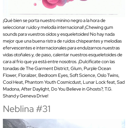
¡Qué bien se porta nuestro minino negro a la hora de
seleccionar ruido y melodía internacional! ¡Chewing gum
sounds para vuestros oídos y esqueletoides! No hay nada
mejor que una buena ristra de ruidos chispeantes y melodías
efervescentes e internacionales para endulzarnos nuestras
vidas otoñales y, de paso, calentar nuestros esqueletoides de
cara al frío que ya está entre nosotros. ¡Dulcifícate con las
tonadas de The Garment District, Glum, Purple Ocean
Flower, Floralizer, Bedroom Eyes, Soft Science, Oslo Twins,
Cool Heat, Phantom Youth Cosmicdust, Lunar Lock feat, Sad
Madona, After Daylight, Do You Believe in Ghosts?, T.G.
Shand y Geneva Drive!
Neblina #31