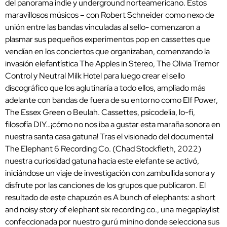
del panorama indie y underground norteamericano. Estos
maravillosos músicos – con Robert Schneider como nexo de
unión entre las bandas vinculadas al sello- comenzaron a
plasmar sus pequeños experimentos pop en cassettes que
vendían en los conciertos que organizaban, comenzando la
invasión elefantística The Apples in Stereo, The Olivia Tremor
Control y Neutral Milk Hotel para luego crear el sello
discográfico que los aglutinaría a todo ellos, ampliado más
adelante con bandas de fuera de su entorno como Elf Power,
The Essex Green o Beulah. Cassettes, psicodelia, lo-fi,
filosofía DIY…¡cómo no nos iba a gustar esta maraña sonora en
nuestra santa casa gatuna! Tras el visionado del documental
The Elephant 6 Recording Co. (Chad Stockfleth, 2022)
nuestra curiosidad gatuna hacia este elefante se activó,
iniciándose un viaje de investigación con zambullida sonora y
disfrute por las canciones de los grupos que publicaron. El
resultado de este chapuzón es A bunch of elephants: a short
and noisy story of elephant six recording co., una megaplaylist
confeccionada por nuestro gurú minino donde selecciona sus