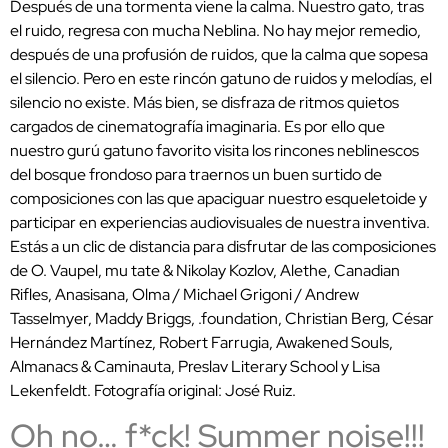
Después de una tormenta viene la calma. Nuestro gato, tras
el ruido, regresa con mucha Neblina. No hay mejor remedio,
después de una profusión de ruidos, que la calma que sopesa
el silencio. Pero en este rincón gatuno de ruidos y melodías, el
silencio no existe. Más bien, se disfraza de ritmos quietos
cargados de cinematografía imaginaria. Es por ello que
nuestro gurú gatuno favorito visita los rincones neblinescos
del bosque frondoso para traernos un buen surtido de
composiciones con las que apaciguar nuestro esqueletoide y
participar en experiencias audiovisuales de nuestra inventiva.
Estás a un clic de distancia para disfrutar de las composiciones
de O. Vaupel, mu tate & Nikolay Kozlov, Alethe, Canadian
Rifles, Anasisana, Olma / Michael Grigoni / Andrew
Tasselmyer, Maddy Briggs, .foundation, Christian Berg, César
Hernández Martínez, Robert Farrugia, Awakened Souls,
Almanacs & Caminauta, Preslav Literary School y Lisa
Lekenfeldt. Fotografía original: José Ruiz.
Oh no… f*ck! Summer noise!!!