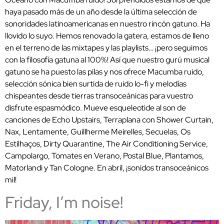
haya pasado más de un año desde la última selección de
sonoridades latinoamericanas en nuestro rincón gatuno. Ha
llovido lo suyo. Hemos renovado la gatera, estamos de lleno
en el terreno de las mixtapes y las playlists… ¡pero seguimos
con la filosofía gatuna al 100%! Así que nuestro gurú musical
gatuno se ha puesto las pilas y nos ofrece Macumba ruido,
selección sónica bien surtida de ruido lo-fi y melodías
chispeantes desde tierras transoceánicas para vuestro
disfrute espasmódico. Mueve esqueleotide al son de
canciones de Echo Upstairs, Terraplana con Shower Curtain,
Nax, Lentamente, Guillherme Meirelles, Secuelas, Os
Estilhaços, Dirty Quarantine, The Air Conditioning Service,
Campolargo, Tomates en Verano, Postal Blue, Plantamos,
Matorlandi y Tan Cologne. En abril, ¡sonidos transoceánicos
mil!
Friday, I’m noise!