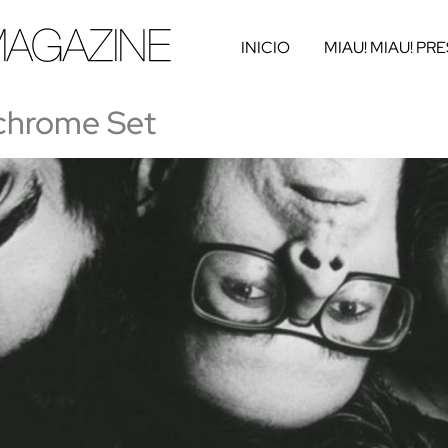
INICIO
MIAU! MIAU! PR
ochrome Set