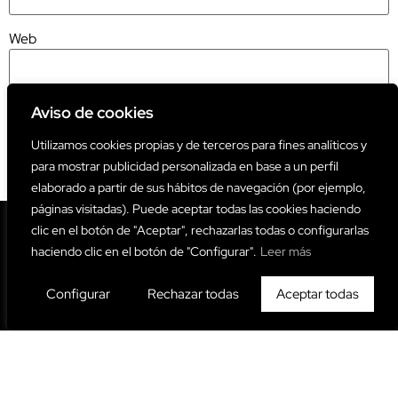
Web
Aviso de cookies
Utilizamos cookies propias y de terceros para fines analíticos y
Este sitio usa Akismet para reducir el spam.
Aprende cómo se
para mostrar publicidad personalizada en base a un perfil
procesan los datos de tus comentarios.
elaborado a partir de sus hábitos de navegación (por ejemplo,
páginas visitadas). Puede aceptar todas las cookies haciendo
clic en el botón de "Aceptar", rechazarlas todas o configurarlas
haciendo clic en el botón de "Configurar".
Leer más
Configurar
Rechazar todas
Aceptar todas
Copyright © 2026 Miau! Miau! Music Magazine | Diseño Web:
Ja!