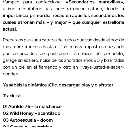
Vampiro para confeccionar
«Secundarios maravillas»
,
último recopilatorio para nuestro rincón gatuno, donde
la
importancia primordial recae en aquellos secundarios los
cuales atronan más – y mejor – que cualquier estrellona
actual
.
Preparaos para una caterva de ruidos que van desde el pop de
raigambre francesa hasta el r’n’b más zarrapastroso pasando
por oscuridades de post-punk, ramalazos de psicodelia,
garage arrabalero, noise de los añorados años 90 y bizarradas
con un pie en el flamenco y otro en «vaya-usted-a-saber-
donde».
Ya sabéis la dinámica ¡Clic, descargar, play y disfrutar!
Tracklist
01 Abrildel76 – la malchance
02 Wild Honey – acantilado
03 Autoescuela – doom
04 Consejo – asamblea