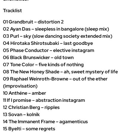
Tracklist
01 Grandbruit – distortion 2
02 Ayan Das – sleepless in bangalore (sleep mix)
03 Purl – sky (slow dancing society extended mix)
04 Hirotaka Shirotsubaki – last goodbye
05 Phase Conductor – elective instagram
06 Black Brunswicker – old town
07 Tone Color – five kinds of nothing
08 The New Honey Shade – ah, sweet mystery of life
09 Raphael Weinroth-Browne – out of the ether
(improvisation)
10 Anthéne – amber
11 If I promise – abstraction instagram
12 Christian Berg – ripples
13 Sovan – kolnik
14 The Immanent Frame – agamenticus
15 Byelti – some regrets