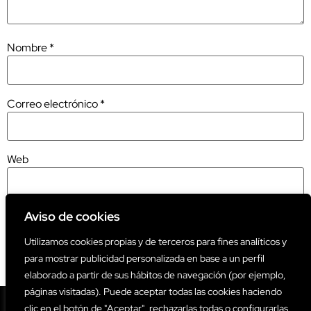
Nombre
*
Correo electrónico
*
Web
Aviso de cookies
Utilizamos cookies propias y de terceros para fines analíticos y
Este sitio usa Akismet para reducir el spam.
Aprende cómo se
para mostrar publicidad personalizada en base a un perfil
procesan los datos de tus comentarios.
elaborado a partir de sus hábitos de navegación (por ejemplo,
páginas visitadas). Puede aceptar todas las cookies haciendo
clic en el botón de "Aceptar", rechazarlas todas o configurarlas