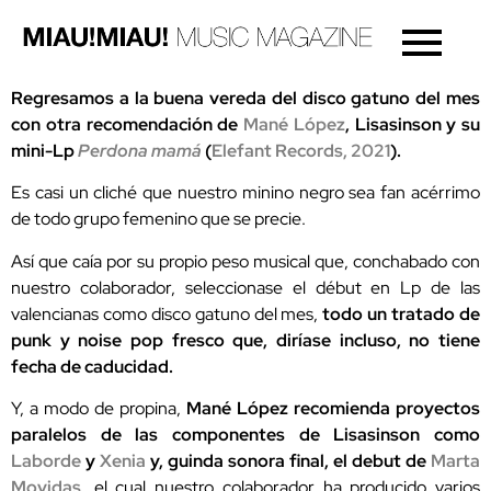
Regresamos a la buena vereda del disco gatuno del mes
con otra recomendación de
Mané López
, Lisasinson y su
mini-Lp
Perdona mamá
(
Elefant Records, 2021
).
Es casi un cliché que nuestro minino negro sea fan acérrimo
de todo grupo femenino que se precie.
Así que caía por su propio peso musical que, conchabado con
nuestro colaborador, seleccionase el début en Lp de las
valencianas como disco gatuno del mes,
todo un tratado de
punk y noise pop fresco que, diríase incluso, no tiene
fecha de caducidad.
Y, a modo de propina,
Mané López recomienda proyectos
paralelos de las componentes de Lisasinson como
Laborde
y
Xenia
y, guinda sonora final, el debut de
Marta
Movidas
, el cual nuestro colaborador ha producido varios