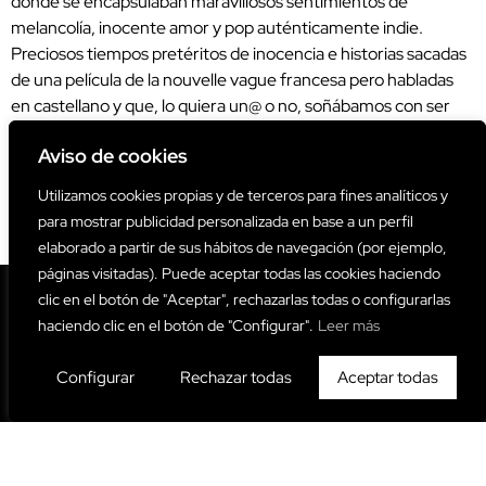
donde se encapsulaban maravillosos sentimientos de
melancolía, inocente amor y pop auténticamente indie.
Preciosos tiempos pretéritos de inocencia e historias sacadas
de una película de la nouvelle vague francesa pero habladas
en castellano y que, lo quiera un@ o no, soñábamos con ser
protagonistas. Pero mejor dejemos paso a nuestro
Aviso de cookies
colaborador al que, desde una perspectiva fresca y actual,
visita aquellos tiempos del cuplé pop y la sonrisa melancólica.
Utilizamos cookies propias y de terceros para fines analíticos y
¡Play y disfruta de la visita placentera y sentimental de una
para mostrar publicidad personalizada en base a un perfil
buena vida!
elaborado a partir de sus hábitos de navegación (por ejemplo,
páginas visitadas). Puede aceptar todas las cookies haciendo
clic en el botón de "Aceptar", rechazarlas todas o configurarlas
haciendo clic en el botón de "Configurar".
Leer más
Configurar
Rechazar todas
Aceptar todas
Copyright © 2026 Miau! Miau! Music Magazine | Diseño Web:
Ja!