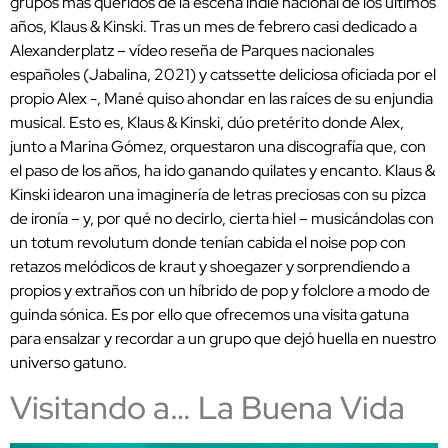
grupos más queridos de la escena indie nacional de los últimos
años, Klaus & Kinski. Tras un mes de febrero casi dedicado a
Alexanderplatz – vídeo reseña de Parques nacionales
españoles (Jabalina, 2021) y catssette deliciosa oficiada por el
propio Alex -, Mané quiso ahondar en las raíces de su enjundia
musical. Esto es, Klaus & Kinski, dúo pretérito donde Alex,
junto a Marina Gómez, orquestaron una discografía que, con
el paso de los años, ha ido ganando quilates y encanto. Klaus &
Kinski idearon una imaginería de letras preciosas con su pizca
de ironía – y, por qué no decirlo, cierta hiel – musicándolas con
un totum revolutum donde tenían cabida el noise pop con
retazos melódicos de kraut y shoegazer y sorprendiendo a
propios y extraños con un híbrido de pop y folclore a modo de
guinda sónica. Es por ello que ofrecemos una visita gatuna
para ensalzar y recordar a un grupo que dejó huella en nuestro
universo gatuno.
Visitando a… La Buena Vida