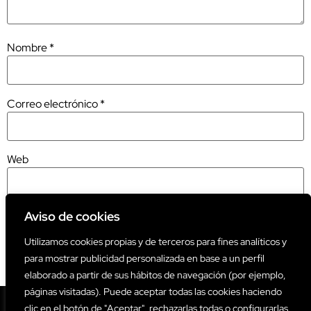
Nombre
*
Correo electrónico
*
Web
Aviso de cookies
Utilizamos cookies propias y de terceros para fines analíticos y
Este sitio usa Akismet para reducir el spam.
Aprende cómo se
para mostrar publicidad personalizada en base a un perfil
procesan los datos de tus comentarios.
elaborado a partir de sus hábitos de navegación (por ejemplo,
páginas visitadas). Puede aceptar todas las cookies haciendo
clic en el botón de "Aceptar", rechazarlas todas o configurarlas