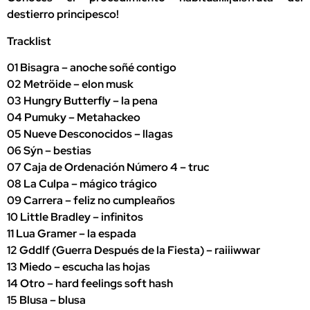
destierro principesco!
Tracklist
01 Bisagra – anoche soñé contigo
02 Metröide – elon musk
03 Hungry Butterfly – la pena
04 Pumuky – Metahackeo
05 Nueve Desconocidos – llagas
06 Sýn – bestias
07 Caja de Ordenación Número 4 – truc
08 La Culpa – mágico trágico
09 Carrera – feliz no cumpleaños
10 Little Bradley – infinitos
11 Lua Gramer – la espada
12 Gddlf (Guerra Después de la Fiesta) – raiiiwwar
13 Miedo – escucha las hojas
14 Otro – hard feelings soft hash
15 Blusa – blusa