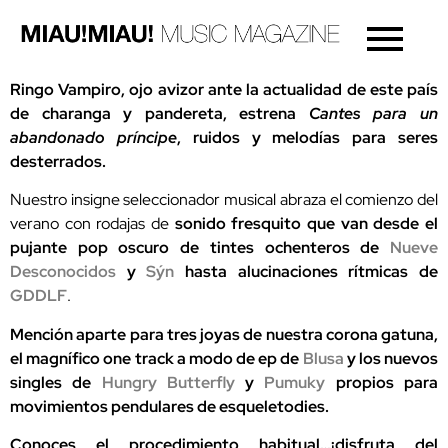
Ringo Vampiro, ojo avizor ante la actualidad de este país
de charanga y pandereta, estrena
Cantes para un
abandonado príncipe
, ruidos y melodías para seres
desterrados.
Nuestro insigne seleccionador musical abraza el comienzo del
verano con rodajas de
sonido fresquito que van desde el
pujante pop oscuro de tintes ochenteros de
Nueve
Desconocidos
y
Sýn
hasta alucinaciones rítmicas de
GDDLF
.
Mención aparte para tres joyas de nuestra corona gatuna,
el magnífico one track a modo de ep de
Blusa
y los nuevos
singles de
Hungry Butterfly
y
Pumuky
propios para
movimientos pendulares de esqueletodies.
Conoces el procedimiento habitual…¡disfruta del