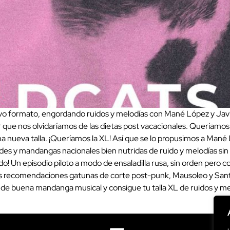
vo formato, engordando ruidos y melodías con Mané López y Javi
ar que nos olvidaríamos de las dietas post vacacionales. Queríamo
 nueva talla. ¡Queríamos la XL! Así que se lo propusimos a Mané
des y mandangas nacionales bien nutridas de ruido y melodías si
ado! Un episodio piloto a modo de ensaladilla rusa, sin orden pero
nas recomendaciones gatunas de corte post-punk, Mausoleo y Sa
ete de buena mandanga musical y consigue tu talla XL de ruidos y