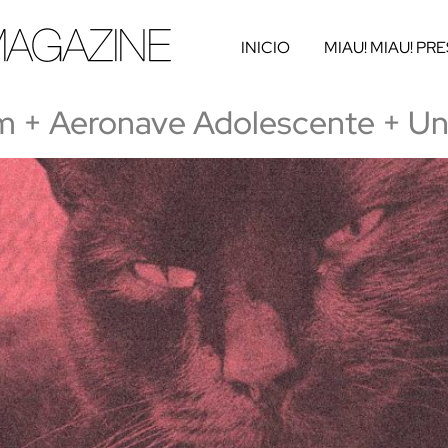
INICIO
MIAU! MIAU! PR
 + Aeronave Adolescente + Un