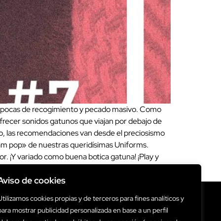
 épocas de recogimiento y pecado masivo. Como
ofrecer sonidos gatunos que viajan por debajo de
ño, las recomendaciones van desde el preciosismo
am pop» de nuestras queridísimas Uniforms.
ior. ¡Y variado como buena botica gatuna! ¡Play y
Aviso de cookies
Utilizamos cookies propias y de terceros para fines analíticos y
para mostrar publicidad personalizada en base a un perfil