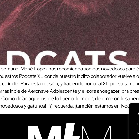
e la semana. Mané López nos recomienda sonidos novedosos para
e nuestros Podcats XL donde nuestro ínclito colaborador vuelve a 
ca indie. Para esta ocasión, y haciendo honor al XL por su tama
ras indie de Aeronave Adolescente y el «ora shoegazer, ora dre
 Como dirían aquellos, de lo bueno, lo mejor, de lo mejor, lo super
 novedosos y gatunos! Y, recuerda, ¡también estamos en Ivoox!