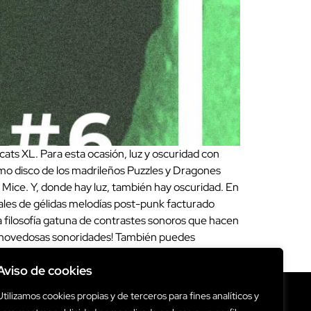
ts XL. Para esta ocasión, luz y oscuridad con
mo disco de los madrileños Puzzles y Dragones
 Mice. Y, donde hay luz, también hay oscuridad. En
ales de gélidas melodías post-punk facturado
 filosofía gatuna de contrastes sonoros que hacen
de novedosas sonoridades! También puedes
Aviso de cookies
Utilizamos cookies propias y de terceros para fines analíticos y