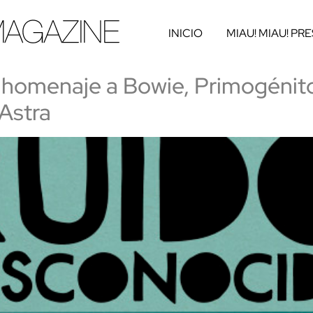
INICIO
MIAU! MIAU! PR
homenaje a Bowie, Primogénito
 Astra