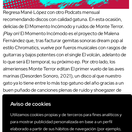
Regresa Mané López con otro Podcats mensual
recomendando discos con calidad gatuna. En esta ocasión,
delicias de El Momento Incómodo y ruidos de Monte Terror.
¡Play on! El Momento Incómodo es el proyecto de Malena
Fernández que, tras facturar gemitas sonoras dream pop al
estilo Chromatics, vuelve por fueros musicales con rasgos de
guitarras y bajos potentes con el single El volcán, adelanto de
lo que será El temporal, su próximo ep. Por otro lado, los
almerienses Monte Terror editan El primer vuelo de las aves
marinas (Desorden Sonoro, 2021), un disco al que nuestro
gato ya lo tiene entre lo más top gatuno del año gracias a un
buen puñado de canciones plenas de ruido y shoegazer de
índole sentimientaloide y planeadora al modo Slowdive.
Aviso de cookies
Melodías y ruidos gatunos, ¡la combinación perfecta de la
filosofía gatuna! Ya sabéis, ¡play y descubrir nuevos ruidos
Utilizamos cookies propias y de terceros para fines analíticos y
melódigos gatunos! También podéis escuchar estas
para mostrar publicidad personalizada en base a un perfil
recomendaciones gatunas a través de Ivoox.
elaborado a partir de sus hábitos de navegación (por ejemplo,