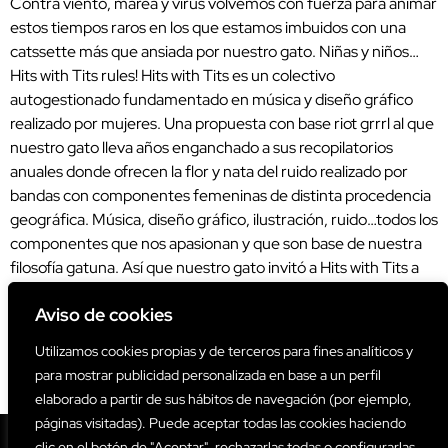
Contra viento, marea y virus volvemos con fuerza para animar
estos tiempos raros en los que estamos imbuidos con una
catssette más que ansiada por nuestro gato. Niñas y niños…
Hits with Tits rules! Hits with Tits es un colectivo
autogestionado fundamentado en música y diseño gráfico
realizado por mujeres. Una propuesta con base riot grrrl al que
nuestro gato lleva años enganchado a sus recopilatorios
anuales donde ofrecen la flor y nata del ruido realizado por
bandas con componentes femeninas de distinta procedencia
geográfica. Música, diseño gráfico, ilustración, ruido…todos los
componentes que nos apasionan y que son base de nuestra
filosofía gatuna. Así que nuestro gato invitó a Hits with Tits a
que confeccionaran una catssette. El resultado es una delicia
Aviso de cookies
que recorre varias décadas musicales para amenizar los
extraños tiempos caseros que estamos viviendo. ¡Dale play,
Utilizamos cookies propias y de terceros para fines analíticos y
sube volumen, abre las ventanas y combate la cuarentena!
para mostrar publicidad personalizada en base a un perfil
Ilustración original de portada: Ada Diez
elaborado a partir de sus hábitos de navegación (por ejemplo,
páginas visitadas). Puede aceptar todas las cookies haciendo
clic en el botón de "Aceptar", rechazarlas todas o configurarlas