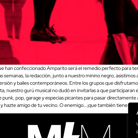
que han confeccionado Amparito será el remedio perfecto para ter
as semanas, la redacción, junto a nuestro minino negro, asistimos 
sión y bailes contemporáneos. Entre los grupos que disfrutamos, 
lta, nuestro gurú musical no dudó en invitarlas a que participaran
e punk, pop, garage y especias picantes para pasar directamente 
 y hazte amigo de tu vecino. O enemigo… ¡que también tiene su e